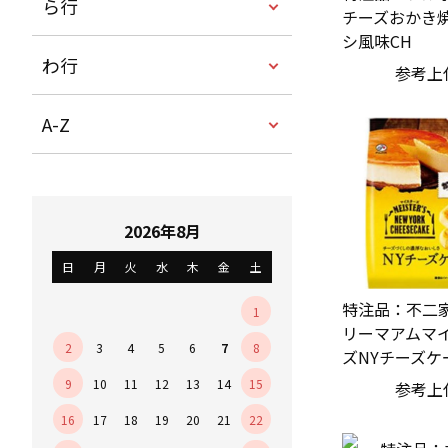
ら行
チーズおかき
シ風味CH
わ行
参考上
A-Z
2026年8月
日
月
火
水
木
金
土
特注品：不二家
1
リーマアムマ
2
3
4
5
6
7
8
ズNYチーズケ
9
10
11
12
13
14
15
参考上
16
17
18
19
20
21
22