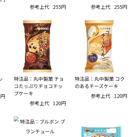
参考上代
255円
参考上代
255円
特注品：丸中製菓 チョ
特注品：丸中製菓 コク
ン
コたっぷりチョコチッ
のあるチーズケーキ
プケーキ
参考上代
120円
0円
参考上代
120円