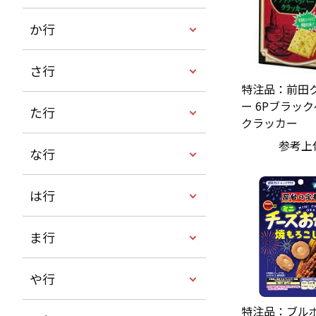
か行
さ行
特注品：前田
ー 6Pブラッ
た行
クラッカー
参考上
な行
は行
ま行
や行
特注品：ブルボ