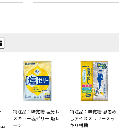
ト
特注品：味覚糖 塩分レ
特注品：味覚糖 忍者め
スキュー塩ゼリー 塩レ
しアイススラリースッ
モン
キリ柑橘
0円