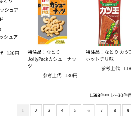
り
フィッシュア
特注品：なとり
特注品：なとり カツ
代
130円
JollyPackカシューナッ
ホットチリ味
ツ
参考上代
11
参考上代
130円
1593
件中 1〜30件
1
2
3
4
5
6
7
8
9