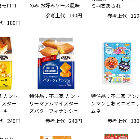
焼モロコ
のみ お好みソース風味
ミ羽衣あられ
参考上代
130円
参考上代
12
代
180円
特注品：不二家 カント
特注品：不二家 アン
 カント
リーマアムマイスター
ンマンしおミニミニ
イスター
ズバターフィナンシェ
ムネ
ーキ
参考上代
240円
参考上代
13
代
240円