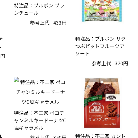
特注品：ブルボン ブラ
ンチュール
参考上代
433円
テ
特注品：ブルボン サク
味
つぶビットフルーツア
ソート
8円
参考上代
320円
特注品：不二家 ペコチ
ャンミルキードーナツC
塩キャラメル
特注品：不二家 カント
ル
参考上代
350円