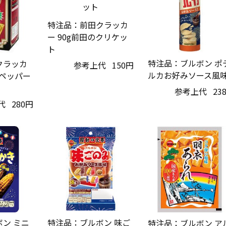
特注品：前田クラッカ
ー 90g前田のクリケッ
ト
特注品：ブルボン ポ
クラッカ
参考上代
150円
ルカお好みソース風
クペッパー
参考上代
23
代
280円
ン ミニ
特注品：ブルボン 味ご
特注品：ブルボン ア