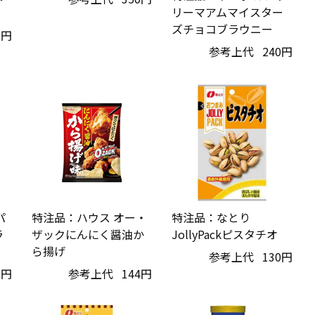
リーマアムマイスター
ズチョコブラウニー
0円
参考上代
240円
パ
特注品：ハウス オー・
特注品：なとり
ラ
ザックにんにく醤油か
JollyPackピスタチオ
ら揚げ
参考上代
130円
0円
参考上代
144円