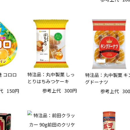
特注品：丸中製菓 しっ
 コロロ
特注品：丸中製菓 キ
とりはちみつケーキ
グドーナツ
参考上代
300円
代
150円
参考上代
30