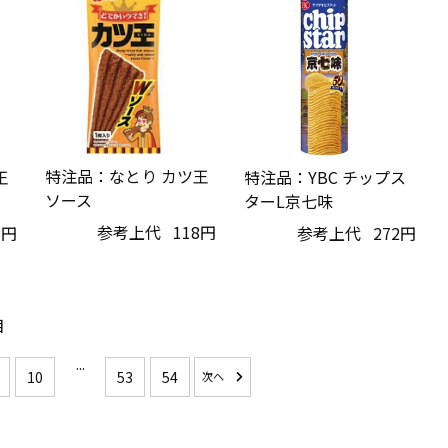
特注品：なとり カツ王
特注品：YBC チップス
王
ソース
ターL京七味
参考上代
118円
参考上代
272円
8円
目
...
10
53
54