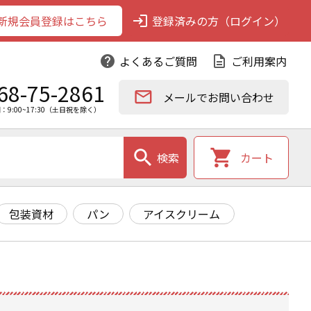
新規会員登録はこちら
login
登録済みの方（ログイン）
help
よくあるご質問
description
ご利用案内
68-75-2861
email
メールでお問い合わせ
：9:00~17:30（土日祝を除く）
search
shopping_cart
検索
カート
包装資材
パン
アイスクリーム