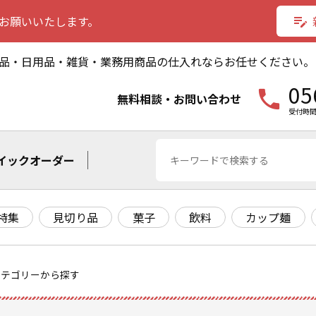
お願いいたします。
edit_note
品・日用品・雑貨・業務用商品の仕入れならお任せください。
05
phone
無料相談・お問い合わせ
受付時間
イックオーダー
特集
見切り品
菓子
飲料
カップ麺
カテゴリーから探す