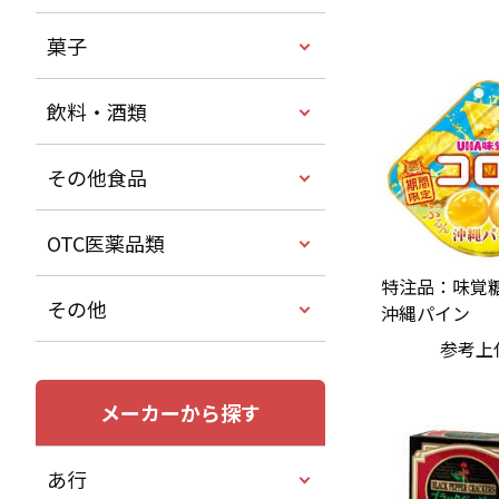
菓子
飲料・酒類
その他食品
OTC医薬品類
特注品：味覚糖
その他
沖縄パイン
参考上
メーカーから探す
あ行