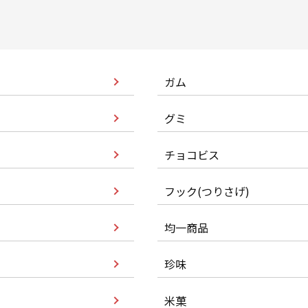
ガム
グミ
チョコビス
フック(つりさげ)
均一商品
珍味
米菓