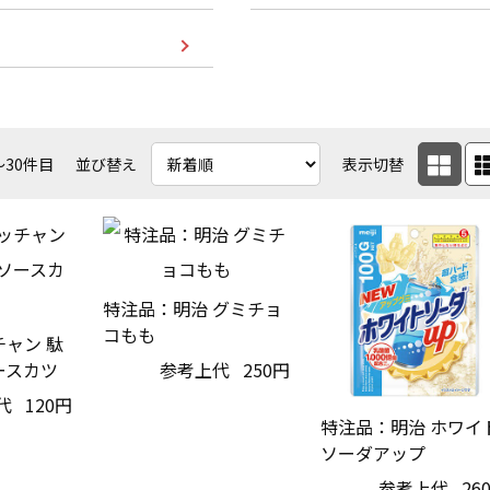
〜30件目
並び替え
表示切替
特注品：明治 グミチョ
コもも
ャン 駄
ースカツ
参考上代
250円
代
120円
特注品：明治 ホワイ
ソーダアップ
参考上代
26