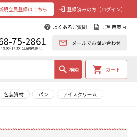
新規会員登録はこちら
login
登録済みの方（ログイン）
help
よくあるご質問
description
ご利用案内
68-75-2861
email
メールでお問い合わせ
：9:00~17:30（土日祝を除く）
search
shopping_cart
検索
カート
包装資材
パン
アイスクリーム