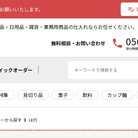
お願いいたします。
edit_note
品・日用品・雑貨・業務用商品の仕入れならお任せください。
05
phone
無料相談・お問い合わせ
受付時間
イックオーダー
特集
見切り品
菓子
飲料
カップ麺
カーから探す
は行