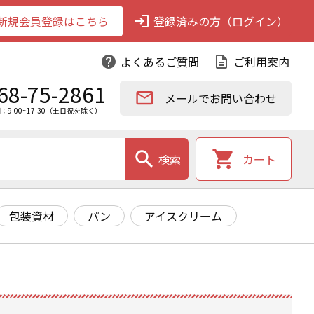
新規会員登録はこちら
login
登録済みの方（ログイン）
help
よくあるご質問
description
ご利用案内
68-75-2861
email
メールでお問い合わせ
：9:00~17:30（土日祝を除く）
search
shopping_cart
検索
カート
包装資材
パン
アイスクリーム