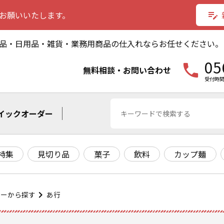
お願いいたします。
edit_note
品・日用品・雑貨・業務用商品の仕入れならお任せください。
05
phone
無料相談・お問い合わせ
受付時間
イックオーダー
特集
見切り品
菓子
飲料
カップ麺
カーから探す
あ行