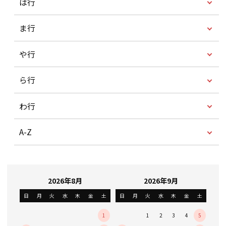
は行
ま行
や行
ら行
わ行
A-Z
2026年8月
2026年9月
日
月
火
水
木
金
土
日
月
火
水
木
金
土
1
1
2
3
4
5