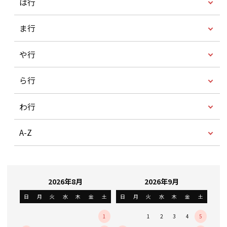
は行
ま行
や行
ら行
わ行
A-Z
2026年8月
2026年9月
日
月
火
水
木
金
土
日
月
火
水
木
金
土
1
1
2
3
4
5