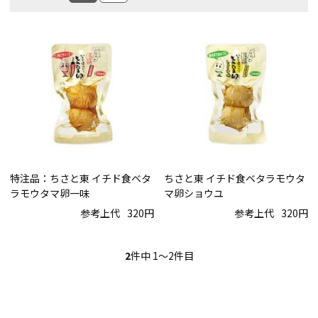
特注品：ちさと東 イチド食ベタ
ちさと東 イチド食ベタラモウタ
ラモウタマ卵一味
マ卵ショウユ
参考上代
320円
参考上代
320円
2
件中 1〜2件目