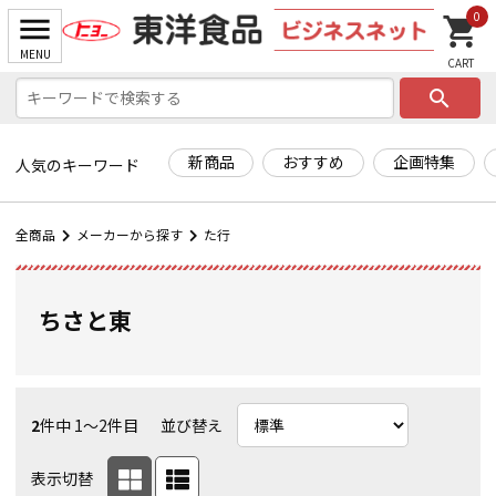
0
search
新商品
おすすめ
企画特集
人気のキーワード
全商品
メーカーから探す
た行
ちさと東
2
件中 1〜2件目
並び替え
表示切替