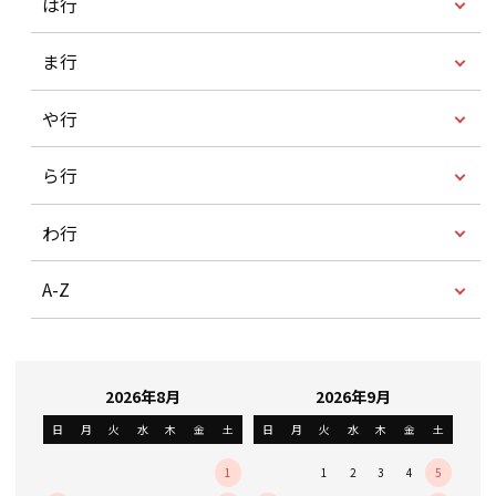
は行
ま行
や行
ら行
わ行
A-Z
2026年8月
2026年9月
日
月
火
水
木
金
土
日
月
火
水
木
金
土
1
1
2
3
4
5