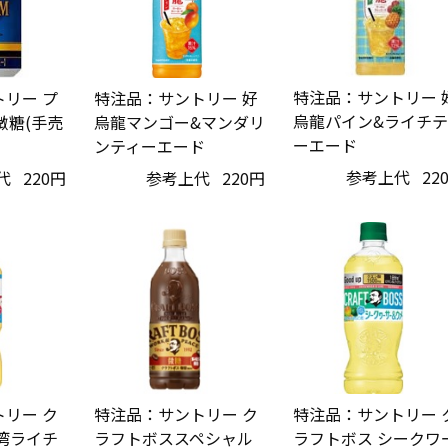
特注品：サントリー 
リー プ
特注品：サントリー 好
烏龍パイン&ライチテ
微糖(手売
烏龍マンゴー&マンダリ
ーエード
ンティーエード
参考上代
22
代
220円
参考上代
220円
リー ク
特注品：サントリー ク
特注品：サントリー 
湾ライチ
ラフトボススペシャル
ラフトボス シークワ