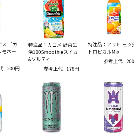
ス 「カ
特注品：アサヒ 三ツ
特注品：カゴメ 野菜生
レモネー
トロピカルMix
活100Smoothieスイカ
&ソルティ
参考上代
20
代
200円
参考上代
178円