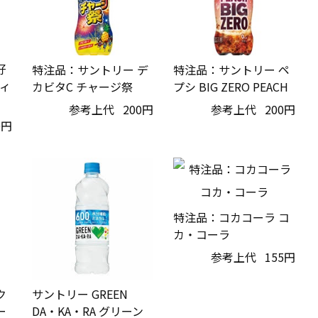
好
特注品：サントリー デ
特注品：サントリー ペ
ィ
カビタC チャージ祭
プシ BIG ZERO PEACH
参考上代
200円
参考上代
200円
0円
特注品：コカコーラ コ
カ・コーラ
参考上代
155円
ク
サントリー GREEN
ー
DA・KA・RA グリーン