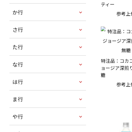
ティー
か行
参考上
さ行
た行
特注品：コカコ
な行
ョージア深煎
糖
は行
参考上
ま行
や行