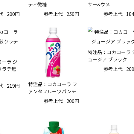
ティ微糖
サー&ウメ
代
200円
参考上代
250円
参考上代
18
特注品：コカコーラ 
ョージア ブラック
ーラ ジ
りラテ無
参考上代
20
特注品：コカコーラ フ
代
219円
ァンタフルーツパンチ
参考上代
200円