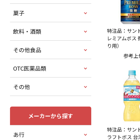
菓子
特注品：サント
飲料・酒類
レミアムボス 
り用）
その他食品
参考上
OTC医薬品類
その他
メーカーから探す
特注品：サント
あ行
ラフトボス 台