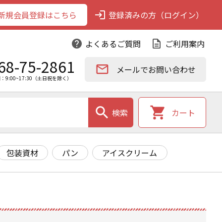
新規会員登録はこちら
login
登録済みの方（ログイン）
help
よくあるご質問
description
ご利用案内
68-75-2861
email
メールでお問い合わせ
：9:00~17:30（土日祝を除く）
search
shopping_cart
検索
カート
包装資材
パン
アイスクリーム