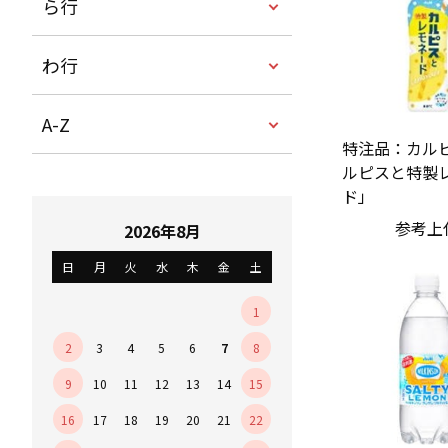
ら行
わ行
A-Z
特注品：カルピ
ルピスと特製
ド」
参考上
2026年8月
日
月
火
水
木
金
土
1
2
3
4
5
6
7
8
9
10
11
12
13
14
15
16
17
18
19
20
21
22