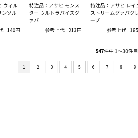
 ウィル
特注品：アサヒ モンス
特注品：アサヒ レイ
サンソル
ター ウルトラバイスグ
ストリームグァバグ
ァバ
ープ
代
140円
参考上代
213円
参考上代
18
547
件中 1〜30件目
1
2
3
4
5
6
7
8
9