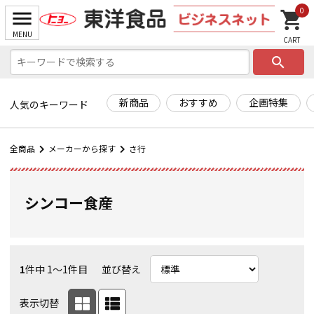
0
search
新商品
おすすめ
企画特集
人気のキーワード
全商品
メーカーから探す
さ行
シンコー食産
1
件中 1〜1件目
並び替え
表示切替