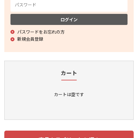
ログイン
パスワードをお忘れの方
新規会員登録
カート
カートは空です