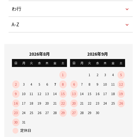
わ行
A-Z
2026年8月
2026年9月
日
月
火
水
木
金
土
日
月
火
水
木
金
土
1
1
2
3
4
5
2
3
4
5
6
7
8
6
7
8
9
10
11
12
9
10
11
12
13
14
15
13
14
15
16
17
18
19
16
17
18
19
20
21
22
20
21
22
23
24
25
26
23
24
25
26
27
28
29
27
28
29
30
30
31