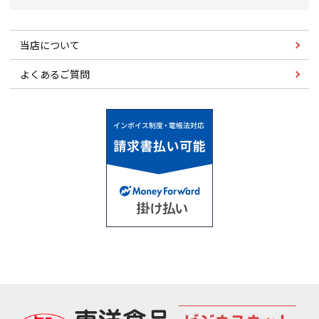
当店について
よくあるご質問