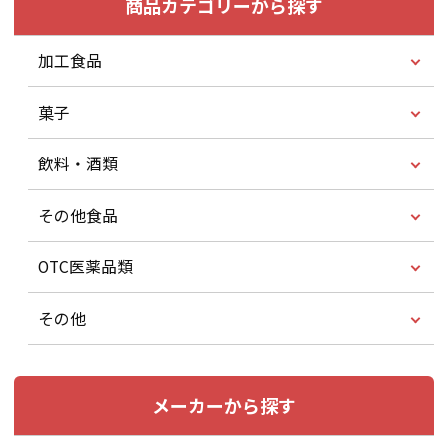
商品カテゴリーから探す
加工食品
菓子
飲料・酒類
その他食品
OTC医薬品類
その他
メーカーから探す