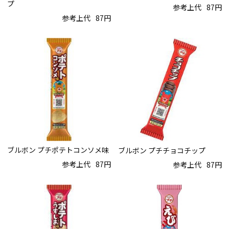
プ
参考上代
87円
参考上代
87円
ブルボン プチポテトコンソメ味
ブルボン プチチョコチップ
参考上代
87円
参考上代
87円