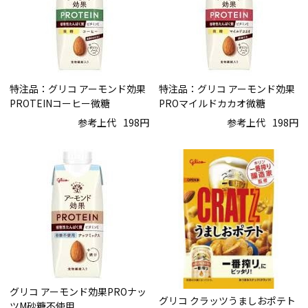
特注品：グリコ アーモンド効果
特注品：グリコ アーモンド効果
PROTEINコーヒー微糖
PROマイルドカカオ微糖
参考上代
198円
参考上代
198円
グリコ アーモンド効果PROナッ
グリコ クラッツうましおポテト
ツM砂糖不使用