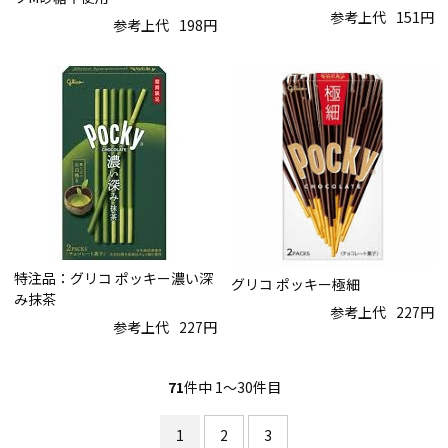
参考上代
151円
参考上代
198円
特注品：グリコ ポッキー濃い深
グリコ ポッキー極細
み抹茶
参考上代
227円
参考上代
227円
71
件中 1〜30件目
1
2
3