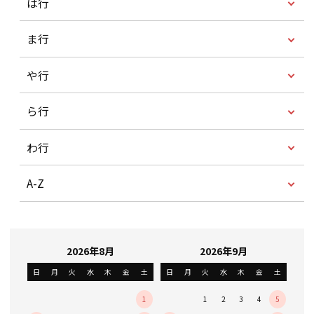
は行
ま行
や行
ら行
わ行
A-Z
2026年8月
2026年9月
日
月
火
水
木
金
土
日
月
火
水
木
金
土
1
1
2
3
4
5