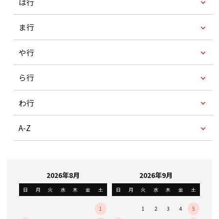
は行
ま行
や行
ら行
わ行
A-Z
2026年8月
2026年9月
日
月
火
水
木
金
土
日
月
火
水
木
金
土
1
1
2
3
4
5