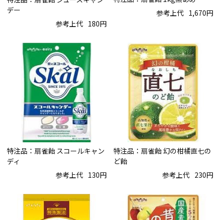
デー
参考上代
1,670円
参考上代
180円
特注品：扇雀飴 スコールキャン
特注品：扇雀飴 幻の柑橘直七の
ディ
ど飴
参考上代
130円
参考上代
230円