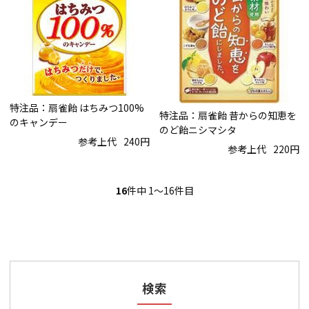
特注品：扇雀飴 はちみつ100%
特注品：扇雀飴 昔からの知恵を
のキャンデー
のど飴ニシマシタ
参考上代
240円
参考上代
220円
16
件中 1〜16件目
検索