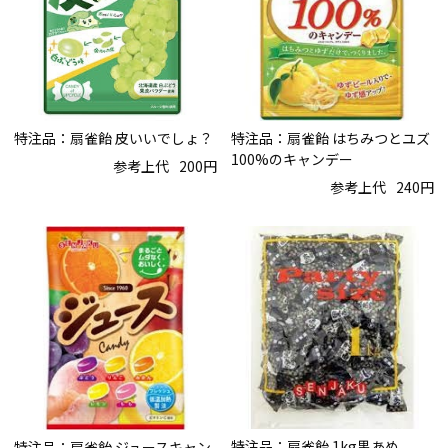
特注品：扇雀飴 皮いいでしょ？
特注品：扇雀飴 はちみつとユズ
100%のキャンデー
参考上代
200円
参考上代
240円
特注品：扇雀飴 1kg黒あめ
特注品：扇雀飴 ジュースキャン