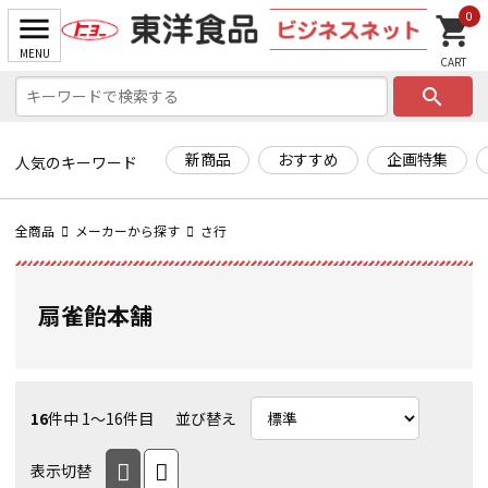
0
search
新商品
おすすめ
企画特集
人気のキーワード
全商品
メーカーから探す
さ行
扇雀飴本舗
16
件中 1〜16件目
並び替え
表示切替